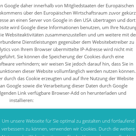
on Google daher innerhalb von Mitgliedstaaten der Europäischen
Abkommens über den Europäischen Wirtschaftsraum zuvor gekürz
resse an einen Server von Google in den USA übertragen und dort
ebsite wird Google diese Informationen benutzen, um Ihre Nutzun
ie Websiteaktivitäten zusammenzustellen und um weitere mit de
erbundene Dienstleistungen gegenüber dem Websitebetreiber zu
tics von Ihrem Browser übermittelte IP-Adresse wird nicht mit
führt. Sie können die Speicherung der Cookies durch eine
ftware verhindern; wir weisen Sie jedoch darauf hin, dass Sie in
 Funktionen dieser Website vollumfänglich werden nutzen können.
er durch das Cookie erzeugten und auf Ihre Nutzung der Website
) an Google sowie die Verarbeitung dieser Daten durch Google
olgenden Link verfügbare Browser-Add on herunterladen und
installieren:
.google.com/dlpage/gaoptout?hl=de
Um unsere Webseite für Sie optimal zu gestalten und fortlaufend
allieren, gibt es eine weitere Alternative, die Erfassung der Dat
verbessern zu können, verwenden wir Cookies. Durch die weitere
t insbesondere für Nutzer mobiler Geräte interessant. Klicken Sie