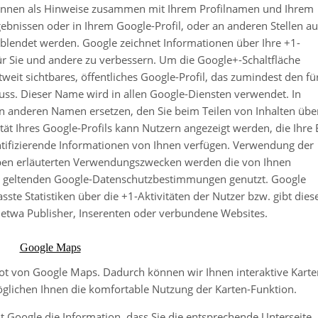
können als Hinweise zusammen mit Ihrem Profilnamen und Ihrem
ebnissen oder in Ihrem Google-Profil, oder an anderen Stellen au
blendet werden. Google zeichnet Informationen über Ihre +1-
für Sie und andere zu verbessern. Um die Google+-Schaltfläche
eit sichtbares, öffentliches Google-Profil, das zumindest den fü
ss. Dieser Name wird in allen Google-Diensten verwendet. In
 anderen Namen ersetzen, den Sie beim Teilen von Inhalten übe
ät Ihres Google-Profils kann Nutzern angezeigt werden, die Ihre 
tifizierende Informationen von Ihnen verfügen. Verwendung der
ben erläuterten Verwendungszwecken werden die von Ihnen
n geltenden Google-Datenschutzbestimmungen genutzt. Google
te Statistiken über die +1-Aktivitäten der Nutzer bzw. gibt dies
 etwa Publisher, Inserenten oder verbundene Websites.
Google Maps
bot von Google Maps. Dadurch können wir Ihnen interaktive Karte
öglichen Ihnen die komfortable Nutzung der Karten-Funktion.
t Google die Information, dass Sie die entsprechende Unterseite