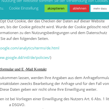
Nutzung der Webseite stimmen Sie der Verwendung von Cookies
zu bitte auf diesen Link:
zu.
Cookie Einstellung
akzeptieren
ablehnen
mehr dazu
le Analytics deaktivieren
n Opt Out Cookie, der das Checken der Daten auf dieser Website
hen, bis der Cookie gelöscht wird. Wurde der Cookie gelöscht reic
Informationen zu den Nutzungsbedingungen und dem Datenschutz
 Sie auf den folgenden Seiten.
google.com/analytics/terms/de.html
ww.google.dd/intl/de/policies/
)
formular und E -Mail Kontakt
 zukommen lassen, werden Ihre Angaben aus dem Anfrageformul
ontaktdaten zwecks Bearbeitung der Anfrage und für den Fall von
Diese Daten geben wir nicht ohne Ihre Einwilligung weiter.
 ist bei Vorliegen einer Einwilligung des Nutzers Art. 6 Abs. 1 lit
a DSGVO.