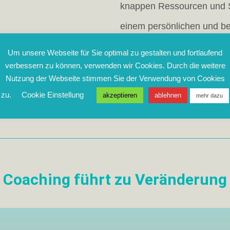
knappen Ressourcen und S
einem persönlichen und be
beruflichem Widereinstieg
Um unsere Webseite für Sie optimal zu gestalten und fortlaufend
persönlichen Lebenskrisen
verbessern zu können, verwenden wir Cookies. Durch die weitere
Nutzung der Webseite stimmen Sie der Verwendung von Cookies
hohem Stress im privaten a
zu.
Cookie Einstellung
akzeptieren
ablehnen
mehr dazu
Konflikten jeglicher Natur
Coaching führt zu Veränderung